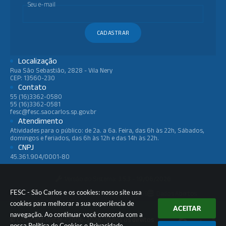
Seu e-mail
CADASTRAR
Localização
Rua São Sebastião, 2828 - Vila Nery
CEP: 13560-230
Contato
55 (16)3362-0580
55 (16)3362-0581
fesc@fesc.saocarlos.sp.gov.br
Atendimento
Atividades para o público: de 2a. a 6a. Feira, das 6h às 22h, Sábados,
domingos e feriados, das 6h às 12h e das 14h às 22h.
CNPJ
45.361.904/0001-80
Versão do Sistema:
3.5.3 - 19/06/2026
FESC - São Carlos e os cookies: nosso site usa
Portal atualizado em:
07/08/2026 11:59
Dados Abertos
cookies para melhorar a sua experiência de
ACEITAR
navegação. Ao continuar você concorda com a
© Copyright Instar - 2006-2026. Todos os direitos
nossa
Política de Cookies
e
Privacidade
.