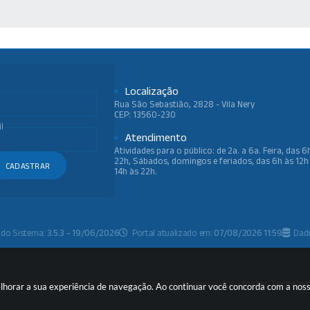
 MÍDIAS
Localização
Rua São Sebastião, 2828 - Vila Nery
CEP: 13560-230
l
Atendimento
Atividades para o público: de 2a. a 6a. Feira, das 6
22h, Sábados, domingos e feriados, das 6h às 12h
CADASTRAR
14h às 22h.
 do Sistema:
3.5.3 - 19/06/2026
Portal atualizado em:
07/08/2026 11:59
Dad
 Copyright Instar - 2006-2026. Todos os direitos reservados -
Instar Tecnolog
melhorar a sua experiência de navegação. Ao continuar você concorda com a nos