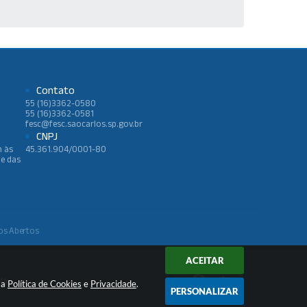
Contato
55 (16)3362-0580
55 (16)3362-0581
fesc@fesc.saocarlos.sp.gov.br
CNPJ
h às
45.361.904/0001-80
 e das
os Abertos
ACEITAR
ia
sa
Política de Cookies
e
Privacidade
.
PERSONALIZAR