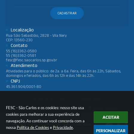
CADASTRAR
Localização
Rua São Sebastião, 2828 - Vila Nery
CEP: 13560-230
Contato
55 (16)3362-0580
55 (16)3362-0581
fesc@fesc.saocarlos.sp.gov.br
Atendimento
Atividades para o público: de 2a. a 6a. Feira, das 6h às 22h, Sábados,
domingos e feriados, das 6h às 12h e das 14h às 22h.
CNPJ
45.361.904/0001-80
Versão do Sistema:
3.5.3 - 19/06/2026
FESC - São Carlos e os cookies: nosso site usa
Portal atualizado em:
05/08/2026 16:57
Dados Abertos
cookies para melhorar a sua experiência de
ACEITAR
navegação. Ao continuar você concorda com a
© Copyright Instar - 2006-2026. Todos os direitos
nossa
Política de Cookies
e
Privacidade
.
reservados -
Instar Tecnologia
PERSONALIZAR