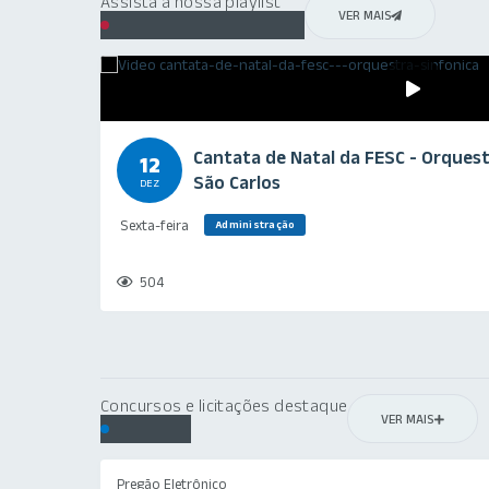
Assista à nossa playlist
VER MAIS
Galeria de Vídeos
Cantata de Natal da FESC - Orquest
12
São Carlos
DEZ
Sexta-feira
Administração
504
Concursos e licitações destaque
VER MAIS
Editais
Pregão Eletrônico