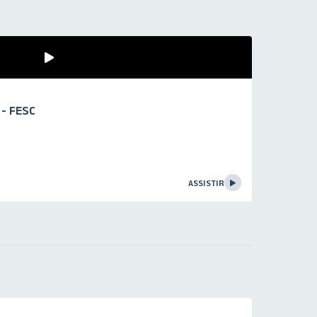
15
 - FESC
NOV
Sábado
681
ASSISTIR