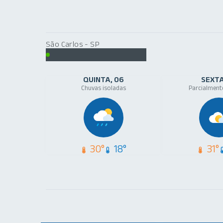
São Carlos - SP
Previsão do Tempo
QUINTA
06
SEXT
Chuvas isoladas
Parcialment
30°
18°
31°