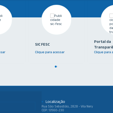
Portal da
SIC FESC
Transparê
ssar
Clique para acessar
Clique para 
Localização
Rua São Sebastião, 2828 - Vila Nery
CEP: 13560-230