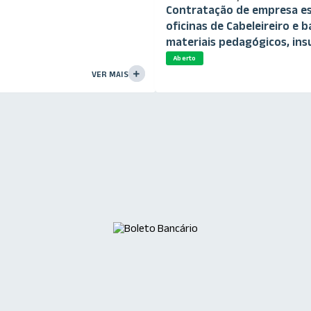
Contratação de empresa esp
oficinas de Cabeleireiro e 
materiais pedagógicos, in
necessários à execução das.
Aberto
VER MAIS