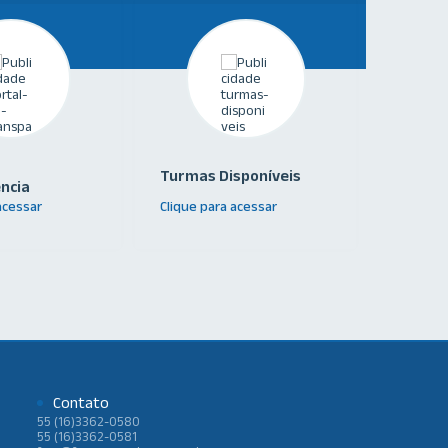
Corona
Turmas Disponíveis
ncia
Inform
acessar
Clique para acessar
Clique p
Contato
55 (16)3362-0580
55 (16)3362-0581