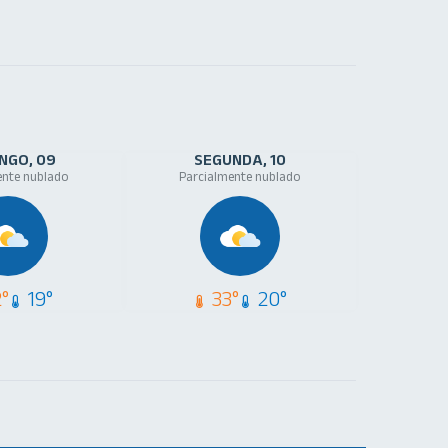
NGO
09
SEGUNDA
10
ente nublado
Parcialmente nublado
°
19°
33°
20°