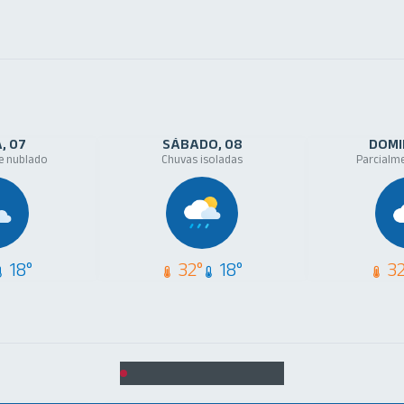
A
07
SÁBADO
08
DOMI
e nublado
Chuvas isoladas
Parcialm
18°
32°
18°
32
Utilidade Pública