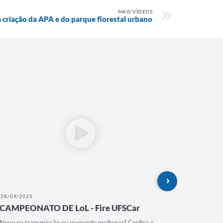
MAIS VÍDEOS
 criação da APA e do parque florestal urbano
28/09/2025
23/09/202
CAMPEONATO DE LoL - Fire UFSCar
Palestr
Novo na transmissão ou querendo melhorar? Confira o
Palestra A