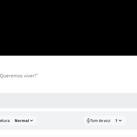
 Queremos viver!"
 MÍDIAS
eitura:
Tom de voz: