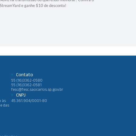
StreamYard e ganhe $10 de desconto!
podem ouvi
Palestrante:
Contato
55 (16)3362-0580
55 (16)3362-0581
fesc@fesc.saocarlos.sp.gov.br
CNPJ
h às
45.361.904/0001-80
 e das