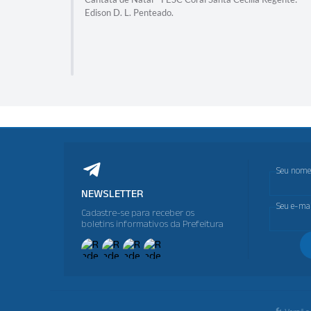
Edison D. L. Penteado.
a Paulista
fônica
Seu nome
NEWSLETTER
Seu e-mai
Cadastre-se para receber os
boletins informativos da Prefeitura