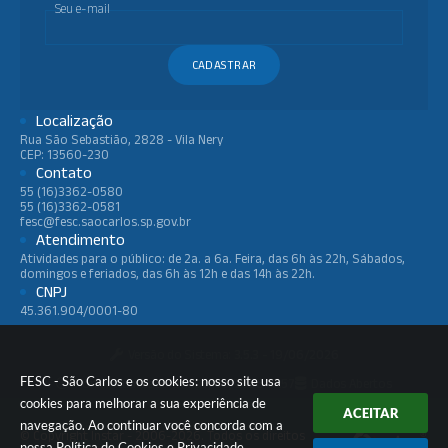
Seu e-mail
CADASTRAR
Localização
Rua São Sebastião, 2828 - Vila Nery
CEP: 13560-230
Contato
55 (16)3362-0580
55 (16)3362-0581
fesc@fesc.saocarlos.sp.gov.br
Atendimento
Atividades para o público: de 2a. a 6a. Feira, das 6h às 22h, Sábados,
domingos e feriados, das 6h às 12h e das 14h às 22h.
CNPJ
45.361.904/0001-80
Versão do Sistema:
3.5.3 - 19/06/2026
FESC - São Carlos e os cookies: nosso site usa
Portal atualizado em:
05/08/2026 16:57
Dados Abertos
cookies para melhorar a sua experiência de
ACEITAR
navegação. Ao continuar você concorda com a
© Copyright Instar - 2006-2026. Todos os direitos
nossa
Política de Cookies
e
Privacidade
.