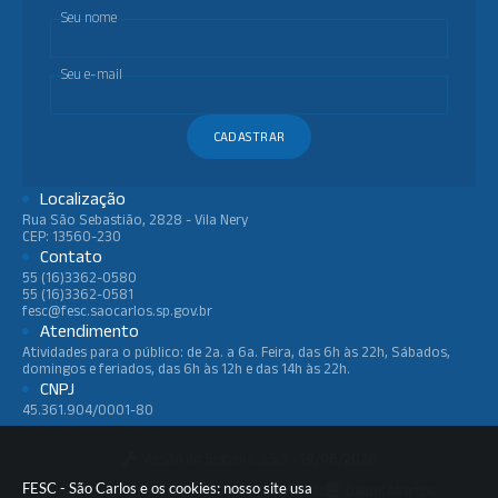
Seu nome
Seu e-mail
CADASTRAR
Localização
Rua São Sebastião, 2828 - Vila Nery
CEP: 13560-230
Contato
55 (16)3362-0580
55 (16)3362-0581
fesc@fesc.saocarlos.sp.gov.br
Atendimento
Atividades para o público: de 2a. a 6a. Feira, das 6h às 22h, Sábados,
domingos e feriados, das 6h às 12h e das 14h às 22h.
CNPJ
45.361.904/0001-80
Versão do Sistema:
3.5.3 - 19/06/2026
FESC - São Carlos e os cookies: nosso site usa
Portal atualizado em:
06/08/2026 11:48
Dados Abertos