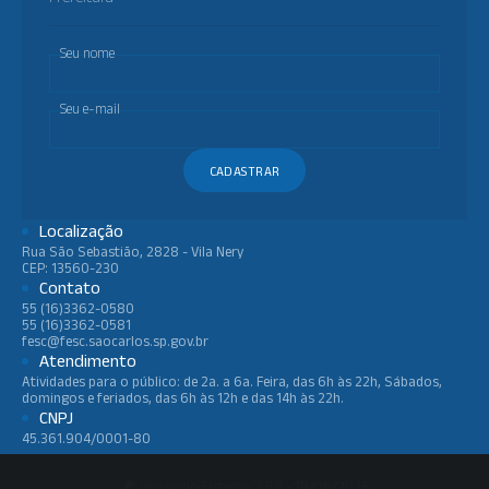
Seu nome
Seu e-mail
CADASTRAR
Localização
Rua São Sebastião, 2828 - Vila Nery
CEP: 13560-230
Contato
55 (16)3362-0580
55 (16)3362-0581
fesc@fesc.saocarlos.sp.gov.br
Atendimento
Atividades para o público: de 2a. a 6a. Feira, das 6h às 22h, Sábados,
domingos e feriados, das 6h às 12h e das 14h às 22h.
CNPJ
45.361.904/0001-80
Versão do Sistema:
3.5.3 - 19/06/2026