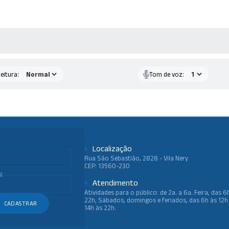
AS MÍDIAS
eitura:
Tom de voz:
Localização
Rua São Sebastião, 2828 - Vila Nery
CEP: 13560-230
l
Atendimento
Atividades para o público: de 2a. a 6a. Feira, das 6
22h, Sábados, domingos e feriados, das 6h às 12h
CADASTRAR
14h às 22h.