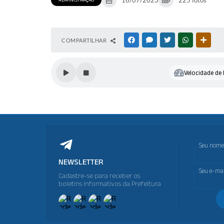
16/07/2023
225 fotos
COMPARTILHAR
FACEBOOK
MESSENGER
TWITTER
WHATSAPP
OUTR
Velocidade de l
Seu nome
NEWSLETTER
Seu e-mai
Cadastre-se para receber os
boletins informativos da Prefeitura