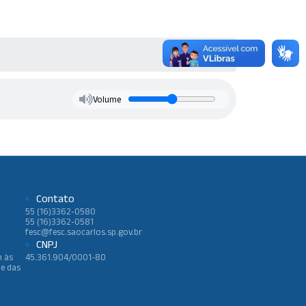
Volume
Contato
55 (16)3362-0580
55 (16)3362-0581
fesc@fesc.saocarlos.sp.gov.br
CNPJ
h às
45.361.904/0001-80
 e das