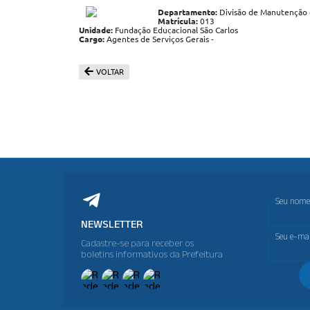
Departamento:
Divisão de Manutenção e
Matrícula:
013
Unidade:
Fundação Educacional São Carlos
Cargo:
Agentes de Serviços Gerais -
VOLTAR
Seu nome
NEWSLETTER
Seu e-mai
Cadastre-se para receber os
boletins informativos da Prefeitura