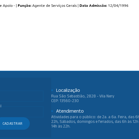
 Apoio - |
Função:
Agente de Serviços Gerais |
Data Admissão:
12/04/1996
Localização
Rua São Sebastião, 2828 - Vila Nery
CEP: 13560-230
l
Atendimento
Atividades para o público: de 2a. a 6a. Feira, das 6
22h, Sábados, domingos e feriados, das 6h às 12h
CADASTRAR
14h às 22h.