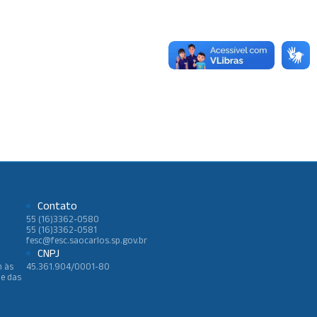
Contato
55 (16)3362-0580
55 (16)3362-0581
fesc@fesc.saocarlos.sp.gov.br
CNPJ
h às
45.361.904/0001-80
 e das