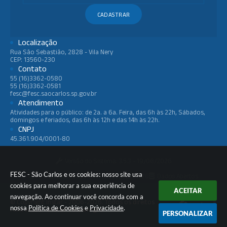
CADASTRAR
Localização
Rua São Sebastião, 2828 - Vila Nery
CEP: 13560-230
Contato
55 (16)3362-0580
55 (16)3362-0581
fesc@fesc.saocarlos.sp.gov.br
Atendimento
Atividades para o público: de 2a. a 6a. Feira, das 6h às 22h, Sábados,
domingos e feriados, das 6h às 12h e das 14h às 22h.
CNPJ
45.361.904/0001-80
Versão do Sistema:
3.5.3 - 19/06/2026
FESC - São Carlos e os cookies: nosso site usa
Portal atualizado em:
10/08/2026 14:26
Dados Abertos
cookies para melhorar a sua experiência de
ACEITAR
navegação. Ao continuar você concorda com a
© Copyright Instar - 2006-2026. Todos os direitos
nossa
Política de Cookies
e
Privacidade
.
reservados -
Instar Tecnologia
PERSONALIZAR