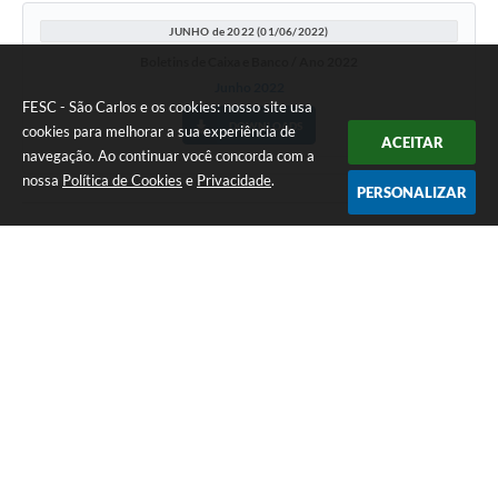
JUNHO de 2022 (01/06/2022)
Boletins de Caixa e Banco / Ano 2022
Junho 2022
FESC - São Carlos e os cookies: nosso site usa
DOWNLOADS
cookies para melhorar a sua experiência de
ACEITAR
navegação. Ao continuar você concorda com a
nossa
Política de Cookies
e
Privacidade
.
PERSONALIZAR
NEWSLETTER
Cadastre-se para receber os boletins informativos da